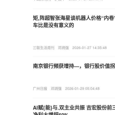
矩,阵超智张海星谈机器人价格“内卷
车比是没有意义的
三联生活周刊
邓炳强
2026-01-27 14:35:48
南京银行频获增持—，银行股价值拐
广州日报
邓炳强
2026-01-29 05:04:48
AI赋{能}与.双主业共振 吉宏股份
净利大增超60%