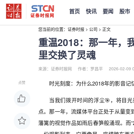
首页
快讯
要闻
股市
您当前的位置：
证券时报
>
公司
>
正文
重温2018：那一年
里交换了灵魂
来源：证券时报网
作者：罗昌平
2026-02-09 
时光刻度：为什么2018年的影音
点赞
当我们拨开时间的浮尘🎯，将目光
点。那一年，流媒体平台正处于从量变
藩篱的视觉作品如雨后春笋般涌现。而“