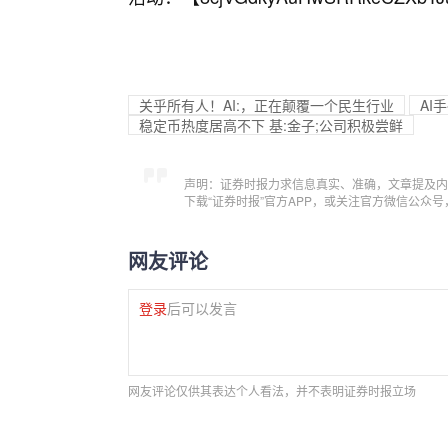
关乎所有人！AI:，正在颠覆一个民生行业
AI
稳定币热度居高不下 基:金子;公司积极尝鲜
声明：证券时报力求信息真实、准确，文章提及内
下载“证券时报”官方APP，或关注官方微信公众
网友评论
登录
后可以发言
网友评论仅供其表达个人看法，并不表明证券时报立场